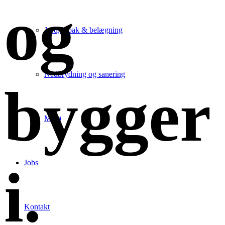
og
Jord, kloak & belægning
Nedbrydning og sanering
bygger
Miljø
Jobs
i
.
Kontakt