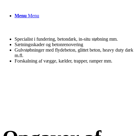
Menu
Menu
Specialist i fundering, betondæk, in-situ støbning mm.
Sætningsskader og betonrenovering
Gulvstøbninger med flydebeton, glittet beton, heavy duty dæk
m.fl.
Forskalning af vægge, kælder, trapper, ramper mm.
198
.
956
M3 BETON