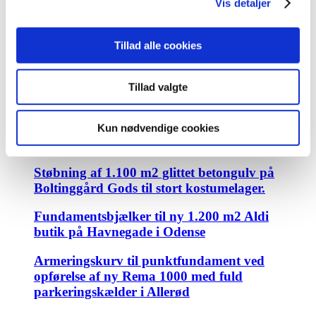
Se nogle af vores
Vis detaljer
mange referencer her
:
Tillad alle cookies
Tillad valgte
Jord, kloak og beton-entreprise til ny
Kun nødvendige cookies
1.200 m2 Rema 1000 i Langeskov på fyn.
Støbning af 1.100 m2 glittet betongulv på
Boltinggård Gods til stort kostumelager.
Fundamentsbjælker til ny 1.200 m2 Aldi
butik på Havnegade i Odense
Armeringskurv til punktfundament ved
opførelse af ny Rema 1000 med fuld
parkeringskælder i Allerød