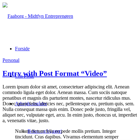
Forside
Personal
Entry with Post Format “Video”
Om FME
Lorem ipsum dolor sit amet, consectetuer adipiscing elit. Aenean
commodo ligula eget dolor. Aenean massa. Cum sociis natoque
penatibus et magnis dis parturient montes, nascetur ridiculus mus.
Donec quam felis, ultricies nec, pellentesque eu, pretium quis, sem.
Arbejdsområder
Nulla consequat massa quis enim. Donec pede justo, fringilla vel,
aliquet nec, vulputate eget, arcu. In enim justo, rhoncus ut, imperdiet
a, venenatis vitae, justo.
Nullam dictum felis eu pede mollis pretium. Integer
Beton og byggeri
tincidunt. Cras dapibus. Vivamus elementum semper