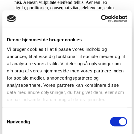
nisi. Aenean vulputate eleifend tellus. Aenean leo
ligula, porttitor eu, consequat vitae, eleifend ac, enim.
Aliquam lorem ante, dapibus in, viverra quis, feugiat a,
Jord, kloak & belægning
tellus.
Læs mere
Denne hjemmeside bruger cookies
Nedbrydning og sanering
24. december 2013
/
0 Kommentarer
/
af
S379158
Vi bruger cookies til at tilpasse vores indhold og
https://fme-aps.dk/wp-content/uploads/2016/02/bg1.jpg
1155
1732
annoncer, til at vise dig funktioner til sociale medier og til
S379158
https://fme-aps.dk/wp-content/uploads/2020/08/fmee.png
at analysere vores trafik. Vi deler også oplysninger om
S379158
2013-12-24 18:48:06
2013-12-24 18:48:06
Entry with Post
Format “Video”
Miljø
din brug af vores hjemmeside med vores partnere inden
for sociale medier, annonceringspartnere og
Archive
analysepartnere. Vores partnere kan kombinere disse
data med andre oplysninger, du har givet dem, eller som
august 2014
Jobs
maj 2014
de har indsamlet fra din brug af deres tjenester.
februar 2014
december 2013
januar 2013
Samtykkevalg
august 2012
Nødvendig
Kontakt
maj 2012